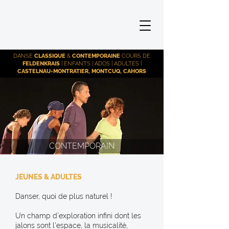
DANSE
CLASSIQUE
&
CONTEMPORAINE
COURS DE
FELDENKRAIS
| ENFANTS | ADOS | ADULTES |
CASTELNAU-MONTRATIER, MONTCUQ, CAHORS
CONTEMPORAIN
JEUNES & ADULTES
Danser, quoi de plus naturel !
Un champ d’exploration infini dont les
jalons sont l'espace, la musicalité,