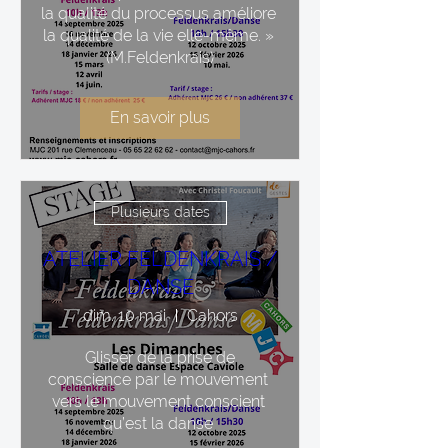
la qualité du processus améliore 
la qualité de la vie elle-même. » 
(M.Feldenkrais)
En savoir plus
Plusieurs dates
ATELIER FELDENKRAIS /
DANSE
dim. 10 mai
Cahors
 Glisser de la prise de 
conscience par le mouvement 
vers le mouvement conscient 
qu’est la danse 