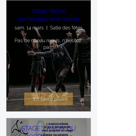
stage danse
contemporaine senior
sam. 14 mars
Salle des fêtes
Pas de niveau requis, n'hésitez 
pas !
En savoir plus
STAGE "LA VOIX DU