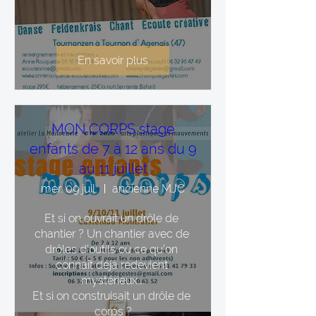
En savoir plus
MON CORPS stage
enfants de 7 à 12 ans du 9
au 11 juillet
mer. 09 juil.
ancienne MJC
Et si on ouvrait un drôle de 
chantier ? Un chantier avec de 
drôles d’outils où ce qu’on 
connaît déjà redevient 
mystérieux….

Et si on construisait un drôle de 
corps ?