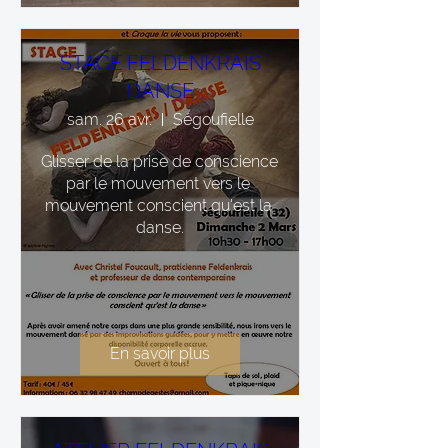
STAGE FELDENKRAIS
DANSE
sam. 26 avr.
Ségoufielle
Glisser de la prise de conscience 
par le mouvement vers le 
mouvement conscient qu'est la 
danse.
En savoir plus