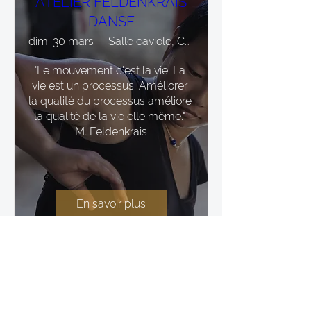
ATELIER FELDENKRAIS
DANSE
dim. 30 mars
Salle caviole, Cahors
"Le mouvement c'est la vie. La 
vie est un processus. Améliorer 
la qualité du processus améliore 
la qualité de la vie elle même." 
M. Feldenkrais
En savoir plus
STAGE VOIX, approche
corporelle
sam. 29 mars
Salle de la mairie