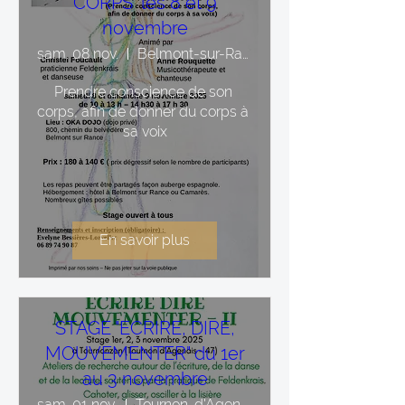
CORPS" les 8 et 9
novembre
sam. 08 nov.
Belmont-sur-Rance
Prendre conscience de son 
corps, afin de donner du corps à 
sa voix
En savoir plus
STAGE "ECRIRE, DIRE,
MOUVEMENTER" du 1er
au 3 novembre
sam. 01 nov.
Tournon-d'Agenais