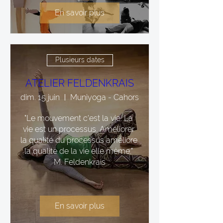
En savoir plus
Plusieurs dates
ATELIER FELDENKRAIS
dim. 15 juin
Muniyoga - Cahors
"Le mouvement c'est la vie. La 
vie est un processus. Améliorer 
la qualité du processus améliore 
la qualité de la vie elle même." 
M. Feldenkrais
En savoir plus