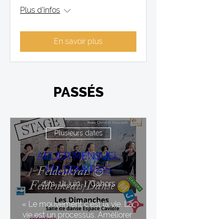
Plus d'infos
En savoir plus
PASSÉS
Plusieurs dates
AELIER MENSUEL
FELDENKRAIS
dim. 14 juin
Cahors
« Le mouvement c’est la vie. La 
vie est un processus. Améliorer 