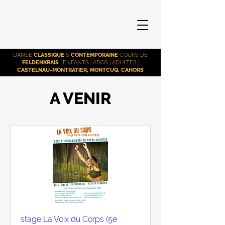
DANSE
CLASSIQUE
&
CONTEMPORAINE
COURS DE
FELDENKRAIS
| ENFANTS | ADOS | ADULTES |
CASTELNAU-MONTRATIER, MONTCUQ, CAHORS
A VENIR
stage La Voix du Corps (5e