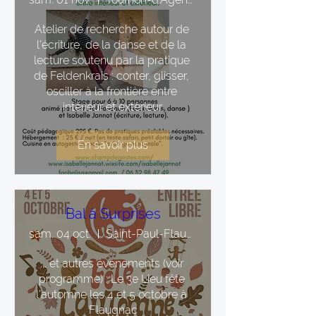
Atelier de recherche autour de 
l'écriture, de la danse et de la 
lecture soutenu par la pratique 
de Feldenkrais : conter, glisser, 
osciller à la frontière entre 
intérieur et extérieur.
En savoir plus
Bal à Surprises
sam. 04 oct.
Saint-Paul-Flaugnac
... et autres événements (voir 
programme) : Le 3e Lieu fête 
l'automne les 4 et 5 octobre à 
Flaugnac