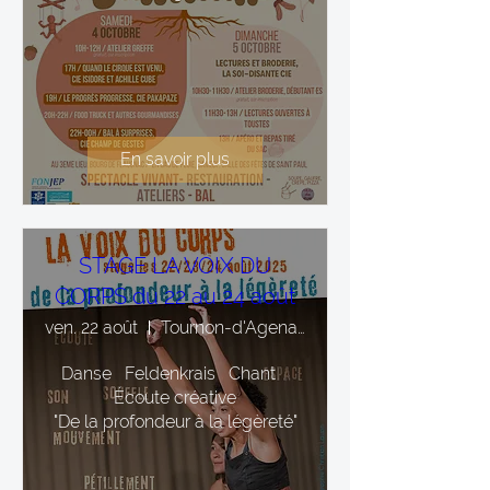
En savoir plus
STAGE LA VOIX DU
CORPS du 22 au 24 août
ven. 22 août
Tournon-d'Agenais
Danse   Feldenkrais   Chant   
Écoute créative

"De la profondeur à la légèreté"