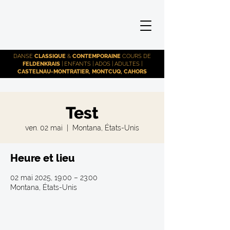
DANSE
CLASSIQUE
&
CONTEMPORAINE
COURS DE
FELDENKRAIS
| ENFANTS | ADOS | ADULTES |
CASTELNAU-MONTRATIER, MONTCUQ, CAHORS
Test
ven. 02 mai
  |  
Montana, États-Unis
Heure et lieu
02 mai 2025, 19:00 – 23:00
Montana, États-Unis