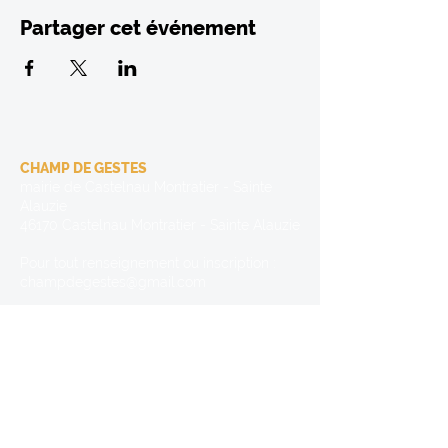
Partager cet événement
CHAMP DE GESTES
mairie de Castelnau Montratier - Sainte
Alauzie
46170 Castelnau Montratier - Sainte Alauzie
Pour tout renseignement ou inscription :
champdegestes@gmail.com
Danse Enfants et Classique :
Fabienne Sutter
06 32 16 55 05
Danse Contemporaine et Feldenkrais :
Christel Foucault
06 32 98 47 49